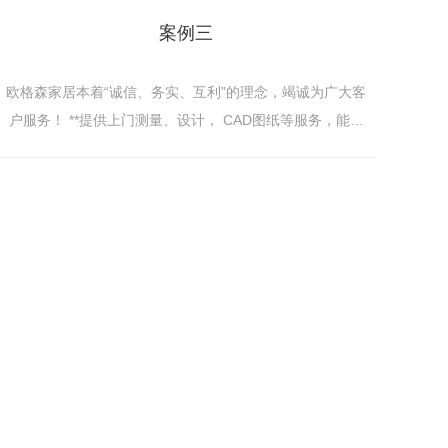
案例三
欧格森家居本着“诚信、务实、互利”的理念，竭诚为广大客
户服务！ **提供上门测量、设计， CAD图纸等服务，能让
每个消费者买到属于自己的个性定制家具，让您更轻松地
装饰一个**家。