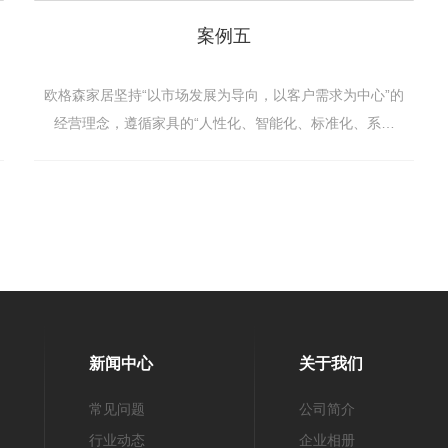
案例五
欧格森家居坚持“以市场发展为导向，以客户需求为中心”的
经营理念，遵循家具的“人性化、智能化、标准化、系列
化”的设计思路，追求时尚、脱俗、雅致的设计风格，**能
的致力于“**绿色环保家具”的研发，开拓、...
新闻中心
关于我们
常见问题
公司简介
行业动态
企业相册