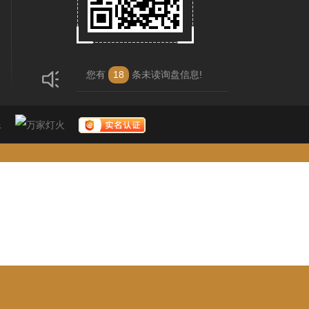
您有
18
条未读询盘信息!
限